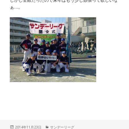
しかし全敗だったので来年はもう少し頑張って欲しいな
ぁ…。
投
カ
2014年11月23日
サンデーリーグ