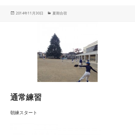
投
カ
2014年11月30日
夏期合宿
稿
テ
日:
ゴ
リ
ー
通常練習
朝練スタート