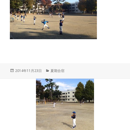
投
カ
2014年11月23日
夏期合宿
稿
テ
日:
ゴ
リ
ー