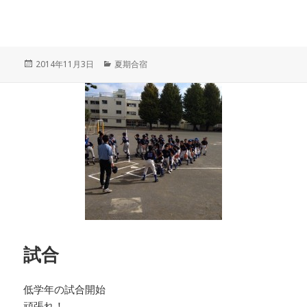
投
カ
2014年11月3日
夏期合宿
稿
テ
日:
ゴ
リ
ー
試合
低学年の試合開始
頑張れ！