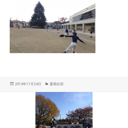
投
カ
2014年11月24日
夏期合宿
稿
テ
日:
ゴ
リ
ー