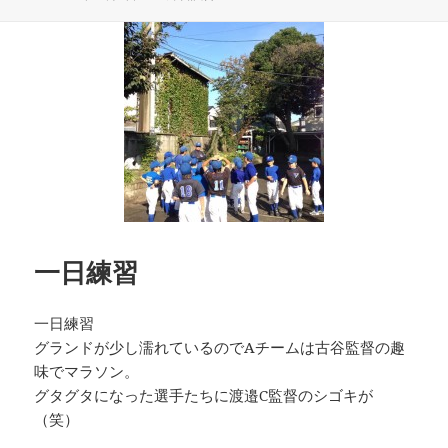
稿
テ
日:
ゴ
リ
ー
一日練習
一日練習
グランドが少し濡れているのでAチームは古谷監督の趣
味でマラソン。
グタグタになった選手たちに渡邉C監督のシゴキが
（笑）