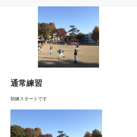
稿
テ
日:
ゴ
リ
ー
通常練習
朝練スタートです