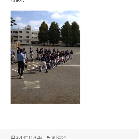
投
カ
2014年11月2日
練習試合