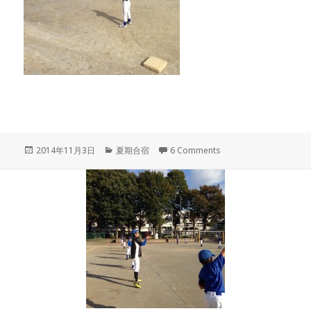
投
カ
2014年11月3日
夏期合宿
6 Comments
稿
テ
日:
ゴ
リ
ー