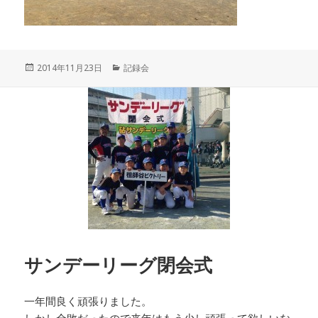
投
カ
2014年11月23日
記録会
稿
テ
日:
ゴ
リ
ー
サンデーリーグ閉会式
一年間良く頑張りました。