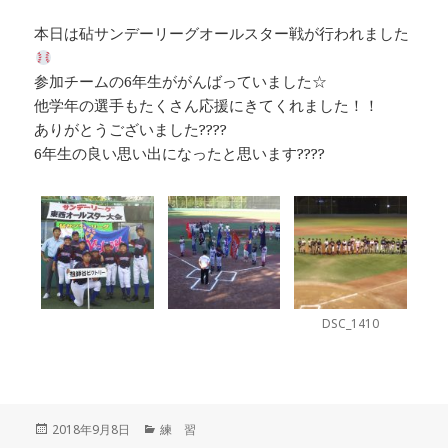
本日は砧サンデーリーグオールスター戦が行われました
参加チームの6年生ががんばっていました☆
他学年の選手もたくさん応援にきてくれました！！
ありがとうございました????
6年生の良い思い出になったと思います????
DSC_1410
投
カ
2018年9月8日
練 習
稿
テ