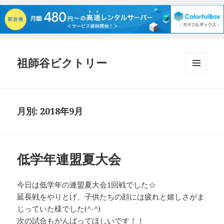
祖師谷ビクトリー
メニュ
ーとウ
ィジェ
ット
月別: 2018年9月
低学年連盟夏大会
今日は低学年の連盟夏大会1回戦でした☆
延長戦をやりとげ、子供たちの顔には疲れと嬉しさがま
じっていた様でした(^-^)
次の試合もがんばってほしいです！！