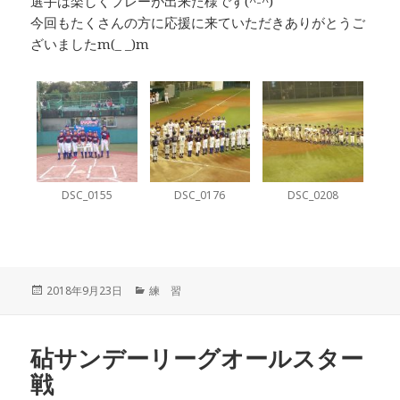
選手は楽しくプレーが出来た様です(^-^)
今回もたくさんの方に応援に来ていただきありがとうご
ざいましたm(_ _)m
DSC_0155
DSC_0176
DSC_0208
投
カ
2018年9月23日
練 習
稿
テ
日:
ゴ
リ
砧サンデーリーグオールスター
ー
戦