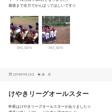
最後まで全力でがんばってほしいです☆
DSC_0210
DSC_0215
投
カ
2018年9月23日
練 習
稿
テ
日:
ゴ
リ
けやきリーグオールスター
ー
昨夜はけやきリーグオールスターがありました☆