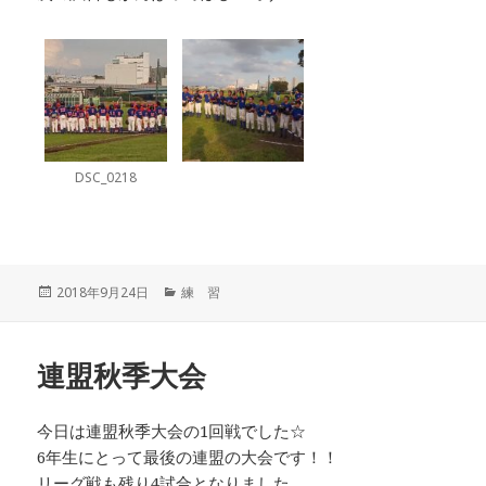
DSC_0218
投
カ
2018年9月24日
練 習
稿
テ
日:
ゴ
リ
連盟秋季大会
ー
今日は連盟秋季大会の1回戦でした☆
6年生にとって最後の連盟の大会です！！
リーグ戦も残り4試合となりました。