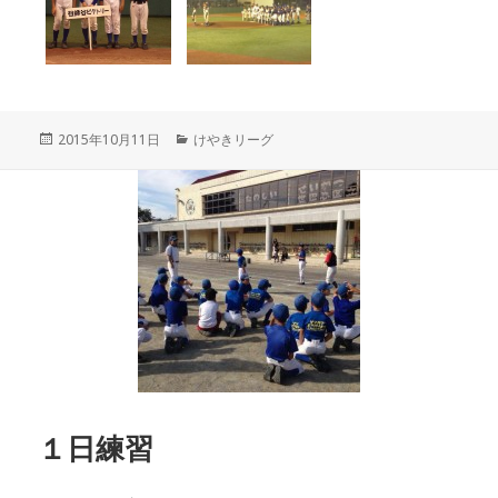
投
カ
2015年10月11日
けやきリーグ
稿
テ
日:
ゴ
リ
ー
１日練習