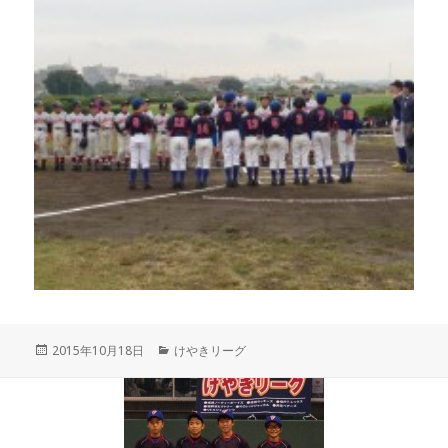
投
カ
2015年10月18日
けやきリーグ
稿
テ
日:
ゴ
リ
ー