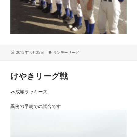
投
カ
2015年10月25日
サンデーリーグ
稿
テ
日:
ゴ
リ
けやきリーグ戦
ー
vs成城ラッキーズ
異例の早朝での試合です