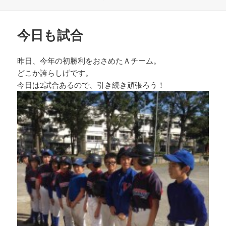
稿
テ
日:
ゴ
リ
今日も試合
ー
昨日、今年の初勝利をおさめたＡチーム。
どこか誇らしげです。
今日は2試合あるので、引き続き頑張ろう！