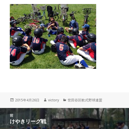
投
作
カ
2015年4月26日
victory
世田谷区軟式野球連盟
稿
成
テ
日:
者
ゴ
投
リ
前
稿
けやきリーグ戦
ー
前
ナ
の