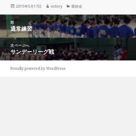
投
作
カ
2015年5月17日
victory
親睦会
稿
成
テ
日:
者
ゴ
投
リ
前
稿
通常練習
ー
前
ナ
の
ビ
投
次ページへ
ゲ
稿:
サンデーリーグ戦
次
ー
の
シ
投
ョ
Proudly powered by WordPress
稿:
ン