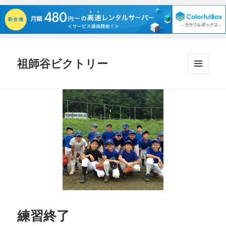
祖師谷ビクトリー
メニュ
ーとウ
ィジェ
ット
練習終了