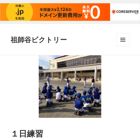
祖師谷ビクトリー
メニュ
ーとウ
ィジェ
ット
１日練習