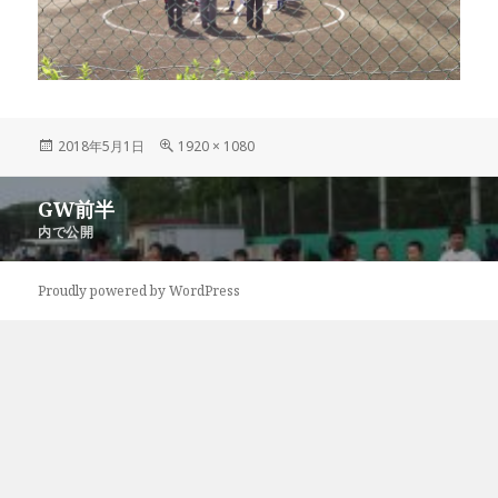
投
フ
2018年5月1日
1920 × 1080
稿
ル
日:
サ
投
GW前半
イ
稿
ズ
内で公開
ナ
ビ
Proudly powered by WordPress
ゲ
ー
シ
ョ
ン