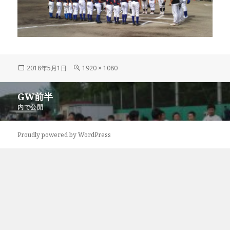
投
フ
2018年5月1日
1920 × 1080
稿
ル
日:
サ
投
GW前半
イ
稿
ズ
内で公開
ナ
ビ
Proudly powered by WordPress
ゲ
ー
シ
ョ
ン