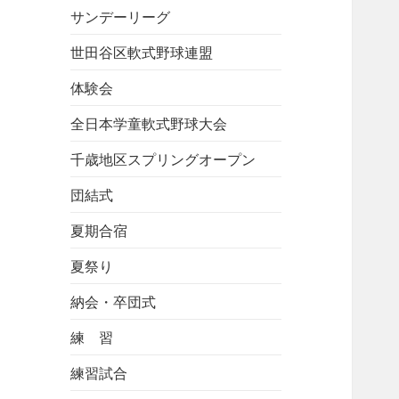
サンデーリーグ
世田谷区軟式野球連盟
体験会
全日本学童軟式野球大会
千歳地区スプリングオープン
団結式
夏期合宿
夏祭り
納会・卒団式
練 習
練習試合