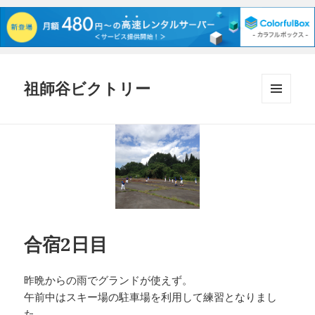
祖師谷ビクトリー
メニュ
ーとウ
ィジェ
ット
合宿2日目
昨晩からの雨でグランドが使えず。
午前中はスキー場の駐車場を利用して練習となりまし
た。