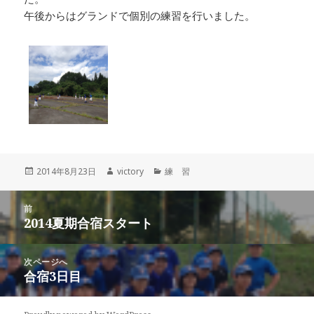
午後からはグランドで個別の練習を行いました。
投
作
カ
2014年8月23日
victory
練 習
稿
成
テ
日:
者
ゴ
投
リ
前
稿
2014夏期合宿スタート
ー
前
ナ
の
ビ
投
次ページへ
ゲ
稿:
合宿3日目
次
ー
の
シ
投