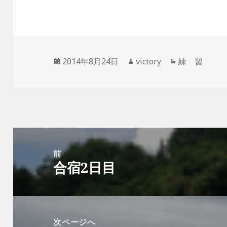
投
作
カ
2014年8月24日
victory
練 習
稿
成
テ
日:
者
ゴ
リ
ー
投
稿
前
合宿2日目
ナ
前
ビ
の
ゲ
投
ー
稿:
次ページへ