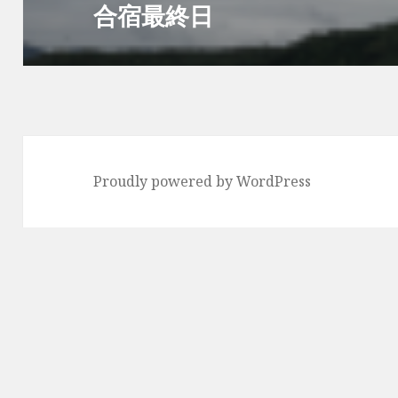
シ
合宿最終日
次
ョ
の
ン
投
稿:
Proudly powered by WordPress